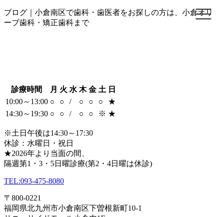
ブログ｜小倉南区で歯科・歯医者をお探しの方は、小倉オリ
togg
togg
navi
navi
ーブ歯科・矯正歯科まで
診療時間
月
火
水
木
金
土
日
10:00～13:00
○
○
/
○
○
○
★
14:30～19:30
○
○
/
○
○
※
★
※土日午後は14:30～17:30
休診：水曜日・祝日
★2026年より当面の間、
隔週第1・3・5日曜診療(第2・4日曜は休診)
TEL:
093-475-8080
〒800-0221
福岡県北九州市小倉南区下曽根新町10-1