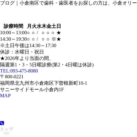
ブログ｜小倉南区で歯科・歯医者をお探しの方は、小倉オリー
診療時間
月
火
水
木
金
土
日
10:00～13:00
○
○
/
○
○
○
★
14:30～19:30
○
○
/
○
○
※
★
※土日午後は14:30～17:30
休診：水曜日・祝日
★2026年より当面の間、
隔週第1・3・5日曜診療(第2・4日曜は休診)
TEL:
093-475-8080
〒800-0221
福岡県北九州市小倉南区下曽根新町10-1
サニーサイドモール小倉内1F
MAP