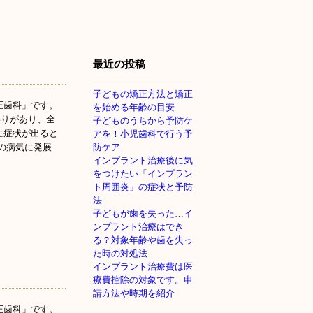
最近の投稿
子どもの矯正方法と矯正
正歯科」です。
を始める年齢の目安
りがあり、全
子どものうちから予防ケ
に症状が出ると
アを！小児歯科で行う予
の病気に発展
防ケア
インプラント治療後に気
をつけたい「インプラン
ト周囲炎」の症状と予防
法
子どもが歯を失った…イ
ンプラント治療はでき
る？対象年齢や歯を失っ
た時の対処法
インプラント治療費は医
療費控除の対象です。申
請方法や時期を紹介
正歯科」です。