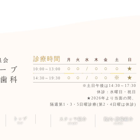
コラム｜小倉南区で歯科・
診療時間
月
火
水
木
金
土
日
○
○
/
○
○
○
★
10:00～13:00
○
○
/
○
○
※
★
14:30～19:30
※土日午後は14:30～17:30
休診：水曜日・祝日
★2026年より当面の間、
隔週第1・3・5日曜診療(第2・4日曜は休診)