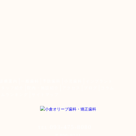
診療案内
一般歯科
予防歯科
小児歯科
インプラント
スタッフ紹介
院内・施設紹介
アクセス
ブログ
コラム
ラムランキング
サイトマップ
093-475-8080
TEL.
〒800-0221