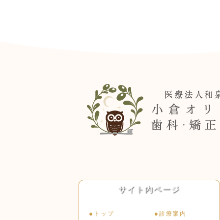
サイト内ページ
●
●
トップ
診療案内