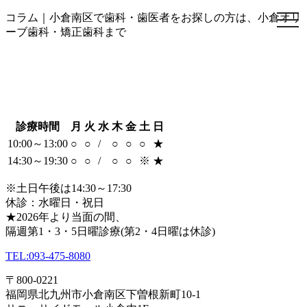
コラム｜小倉南区で歯科・歯医者をお探しの方は、小倉オリ
togg
togg
navi
navi
ーブ歯科・矯正歯科まで
診療時間
月
火
水
木
金
土
日
10:00～13:00
○
○
/
○
○
○
★
14:30～19:30
○
○
/
○
○
※
★
※土日午後は14:30～17:30
休診：水曜日・祝日
★2026年より当面の間、
隔週第1・3・5日曜診療(第2・4日曜は休診)
TEL:
093-475-8080
〒800-0221
福岡県北九州市小倉南区下曽根新町10-1