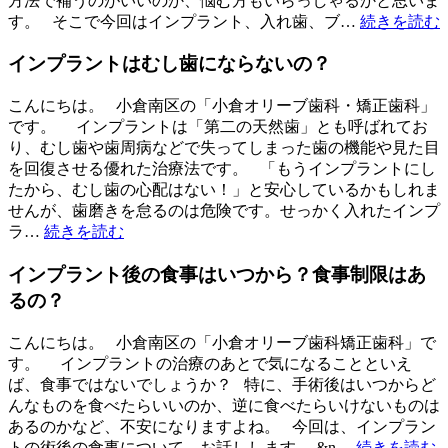
方法で補うのがいいのか、悩む方もいらっしゃるかと思いま
す。 そこで今回はインプラント、入れ歯、ブ…
続きを読む
インプラントはむし歯にならないの？
こんにちは。 小倉南区の「小倉オリーブ歯科・矯正歯科」
です。 インプラントは「第二の天然歯」とも呼ばれてお
り、むし歯や歯周病などで失ってしまった歯の機能や見た目
を回復させる優れた治療法です。 「もうインプラントにし
たから、むし歯の心配はない！」と安心しているかもしれま
せんが、歯磨きを怠るのは危険です。せっかく入れたインプ
ラ…
続きを読む
インプラント後の食事はいつから？食事制限はあ
るの？
こんにちは。 小倉南区の「小倉オリーブ歯科矯正歯科」で
す。 インプラントの治療のあとで気になることといえ
ば、食事ではないでしょうか？ 特に、手術後はいつからど
んなものを食べたらいいのか、逆に食べたらいけないものは
あるのかなど、不安になりますよね。 今回は、インプラン
トの術後の食事について、お話しします。 &n…
続きを読む