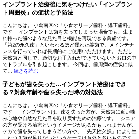
インプラント治療後に気をつけたい「インプラン
ト周囲炎」の症状と予防法
こんにちは。 小倉南区の「小倉オリーブ歯科・矯正歯科」
です。 インプラントは歯を失ってしまった場合でも、生ま
れ持った歯のような見た目と機能を再現できる義歯です。
「第2の永久歯」といわれるほど優れた義歯で、メインテナ
ンスを行っていれば長期的にご使用いただけます。 ただし
天然歯と同じで、適切なお手入れができていないとお口の中
でトラブルを引き起こします。 今回は、歯周病の症状に似
て…
続きを読む
子どもが歯を失った…インプラント治療はでき
る？対象年齢や歯を失った時の対処法
こんにちは。 小倉南区の「小倉オリーブ歯科・矯正歯科」
です。 インプラントは、歯を失った方が、天然歯に近い噛
み心地や自然な見た目を取り戻すための治療です。 シニア
の方が受ける治療というイメージがあるかもしれませんが、
ケガで歯を失ってしまう若い方や、「先天性欠損」により生
まれつき歯が足りないというケースは意外と多いものです。